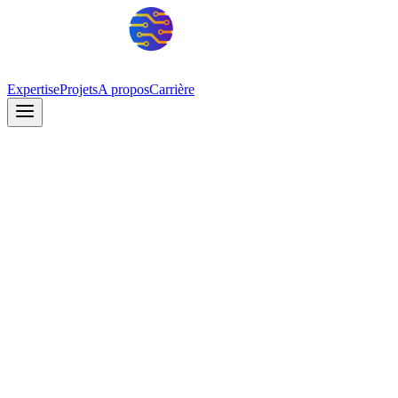
Expertise
Projets
A propos
Carrière
Vente de parcelles viabilisées
Commercialisation de logements sociaux et économiques
Gestion locative et services associés